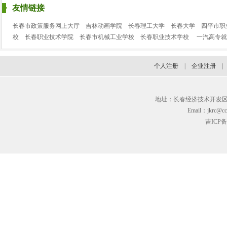
友情链接
长春市政策服务网上大厅
吉林动画学院
长春理工大学
长春大学
四平市职
校
长春职业技术学院
长春市机械工业学校
长春职业技术学校
一汽高专就
个人注册
|
企业注册
地址：长春经济技术开发区临河街3
Email：jkrc@cc
吉ICP备