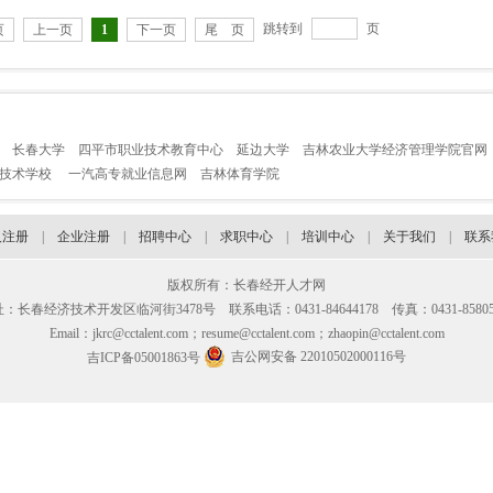
跳转到
页
页
上一页
1
下一页
尾 页
长春大学
四平市职业技术教育中心
延边大学
吉林农业大学经济管理学院官网
业技术学校
一汽高专就业信息网
吉林体育学院
人注册
|
企业注册
|
招聘中心
|
求职中心
|
培训中心
|
关于我们
|
联系
版权所有：长春经开人才网
：长春经济技术开发区临河街3478号 联系电话：0431-84644178 传真：0431-85805
Email：jkrc@cctalent.com；resume@cctalent.com；zhaopin@cctalent.com
吉公网安备 22010502000116号
吉ICP备05001863号