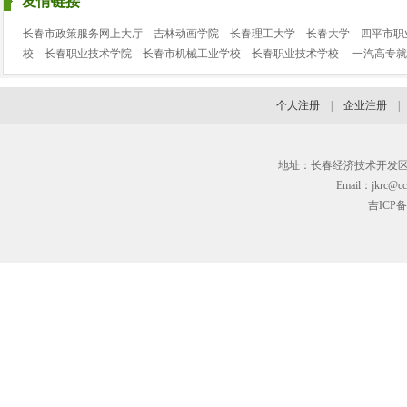
友情链接
长春市政策服务网上大厅
吉林动画学院
长春理工大学
长春大学
四平市职
校
长春职业技术学院
长春市机械工业学校
长春职业技术学校
一汽高专就
个人注册
|
企业注册
地址：长春经济技术开发区临河街3
Email：jkrc@cc
吉ICP备