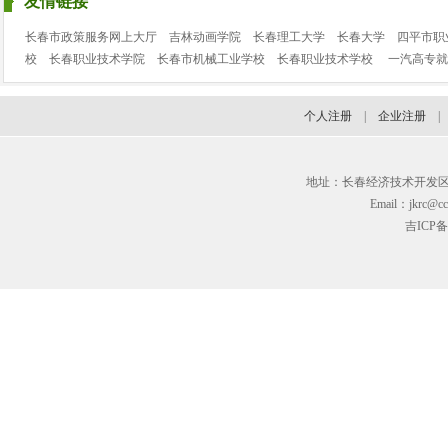
友情链接
长春市政策服务网上大厅
吉林动画学院
长春理工大学
长春大学
四平市职
校
长春职业技术学院
长春市机械工业学校
长春职业技术学校
一汽高专就
个人注册
|
企业注册
地址：长春经济技术开发区临河街3
Email：jkrc@cc
吉ICP备