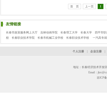
首 页
上一页
1
友情链接
长春市政策服务网上大厅
吉林动画学院
长春理工大学
长春大学
四平市职
校
长春职业技术学院
长春市机械工业学校
长春职业技术学校
一汽高专就
个人注册
|
企业注册
地址：长春经济技术开发区临河街3
Email：jkrc@cc
吉ICP备