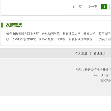
首 页
上一页
1
友情链接
长春市政策服务网上大厅
吉林动画学院
长春理工大学
长春大学
四平市职
校
长春职业技术学院
长春市机械工业学校
长春职业技术学校
一汽高专就
个人注册
|
企业注册
地址：长春经济技术开发区临河街3
Email：jkrc@cc
吉ICP备