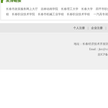
友情链接
长春市政策服务网上大厅
吉林动画学院
长春理工大学
长春大学
四平市职
校
长春职业技术学院
长春市机械工业学校
长春职业技术学校
一汽高专就
个人注册
|
企业注册
地址：长春经济技术开发区临河街3
Email：jkrc@cc
吉ICP备