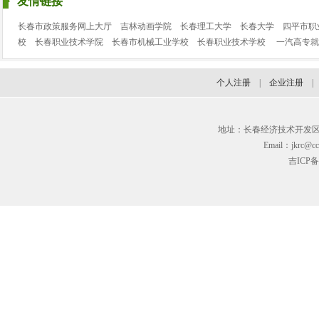
友情链接
长春市政策服务网上大厅
吉林动画学院
长春理工大学
长春大学
四平市职
校
长春职业技术学院
长春市机械工业学校
长春职业技术学校
一汽高专就
个人注册
|
企业注册
地址：长春经济技术开发区临河街3
Email：jkrc@cc
吉ICP备