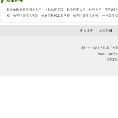
友情链接
长春市政策服务网上大厅
吉林动画学院
长春理工大学
长春大学
四平市职
校
长春职业技术学院
长春市机械工业学校
长春职业技术学校
一汽高专就
个人注册
|
企业注册
地址：长春经济技术开发区临河街3
Email：jkrc@cc
吉ICP备