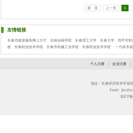
首 页
上一页
1
友情链接
长春市政策服务网上大厅
吉林动画学院
长春理工大学
长春大学
四平市职
校
长春职业技术学院
长春市机械工业学校
长春职业技术学校
一汽高专就
个人注册
|
企业注册
地址：长春经济技术开发区临河街3
Email：jkrc@cc
吉ICP备