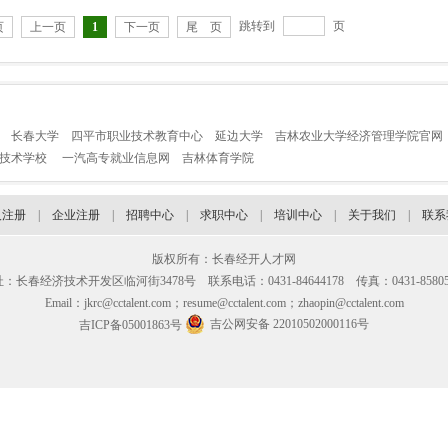
跳转到
页
页
上一页
1
下一页
尾 页
长春大学
四平市职业技术教育中心
延边大学
吉林农业大学经济管理学院官网
业技术学校
一汽高专就业信息网
吉林体育学院
人注册
|
企业注册
|
招聘中心
|
求职中心
|
培训中心
|
关于我们
|
联系
版权所有：长春经开人才网
：长春经济技术开发区临河街3478号 联系电话：0431-84644178 传真：0431-85805
Email：jkrc@cctalent.com；resume@cctalent.com；zhaopin@cctalent.com
吉公网安备 22010502000116号
吉ICP备05001863号