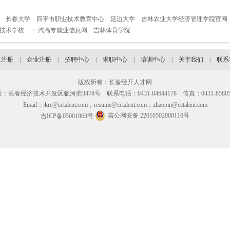
长春大学
四平市职业技术教育中心
延边大学
吉林农业大学经济管理学院官网
业技术学校
一汽高专就业信息网
吉林体育学院
人注册
|
企业注册
|
招聘中心
|
求职中心
|
培训中心
|
关于我们
|
联系
版权所有：长春经开人才网
：长春经济技术开发区临河街3478号 联系电话：0431-84644178 传真：0431-85805
Email：jkrc@cctalent.com；resume@cctalent.com；zhaopin@cctalent.com
吉公网安备 22010502000116号
吉ICP备05001863号