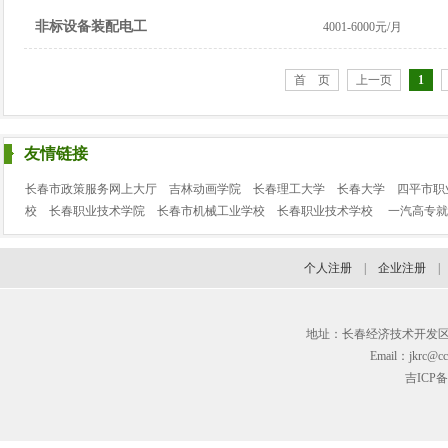
非标设备装配电工
4001-6000元/月
首 页
上一页
1
友情链接
长春市政策服务网上大厅
吉林动画学院
长春理工大学
长春大学
四平市职
校
长春职业技术学院
长春市机械工业学校
长春职业技术学校
一汽高专就
个人注册
|
企业注册
地址：长春经济技术开发区临河街3
Email：jkrc@cc
吉ICP备