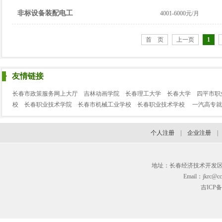
非标设备装配电工
4001-6000元/月
首 页
上一页
1
友情链接
长春市政策服务网上大厅
吉林动画学院
长春理工大学
长春大学
四平市职
校
长春职业技术学院
长春市机械工业学校
长春职业技术学校
一汽高专就
个人注册
|
企业注册
地址：长春经济技术开发区临河街3
Email：jkrc@cc
吉ICP备