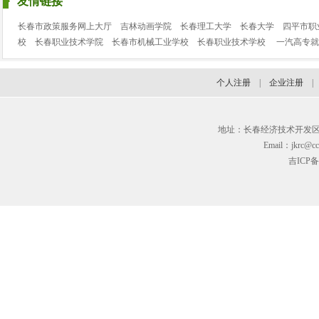
友情链接
长春市政策服务网上大厅
吉林动画学院
长春理工大学
长春大学
四平市职
校
长春职业技术学院
长春市机械工业学校
长春职业技术学校
一汽高专就
个人注册
|
企业注册
地址：长春经济技术开发区临河街3
Email：jkrc@cc
吉ICP备