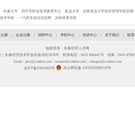
长春大学
四平市职业技术教育中心
延边大学
吉林农业大学经济管理学院官网
业技术学校
一汽高专就业信息网
吉林体育学院
人注册
|
企业注册
|
招聘中心
|
求职中心
|
培训中心
|
关于我们
|
联系
版权所有：长春经开人才网
：长春经济技术开发区临河街3478号 联系电话：0431-84644178 传真：0431-85805
Email：jkrc@cctalent.com；resume@cctalent.com；zhaopin@cctalent.com
吉公网安备 22010502000116号
吉ICP备05001863号