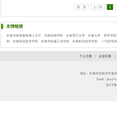
首 页
上一页
1
友情链接
长春市政策服务网上大厅
吉林动画学院
长春理工大学
长春大学
四平市职
校
长春职业技术学院
长春市机械工业学校
长春职业技术学校
一汽高专就
个人注册
|
企业注册
地址：长春经济技术开发区临河街3
Email：jkrc@cc
吉ICP备