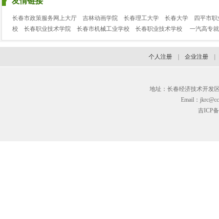
友情链接
长春市政策服务网上大厅
吉林动画学院
长春理工大学
长春大学
四平市职
校
长春职业技术学院
长春市机械工业学校
长春职业技术学校
一汽高专就
个人注册
|
企业注册
地址：长春经济技术开发区临河街3
Email：jkrc@cc
吉ICP备