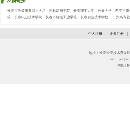
友情链接
长春市政策服务网上大厅
吉林动画学院
长春理工大学
长春大学
四平市职
校
长春职业技术学院
长春市机械工业学校
长春职业技术学校
一汽高专就
个人注册
|
企业注册
地址：长春经济技术开发区临河街3
Email：jkrc@cc
吉ICP备