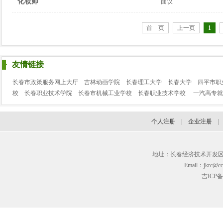
化妆师
面议
首 页
上一页
1
友情链接
长春市政策服务网上大厅
吉林动画学院
长春理工大学
长春大学
四平市职
校
长春职业技术学院
长春市机械工业学校
长春职业技术学校
一汽高专就
个人注册
|
企业注册
地址：长春经济技术开发区临河街3
Email：jkrc@cc
吉ICP备