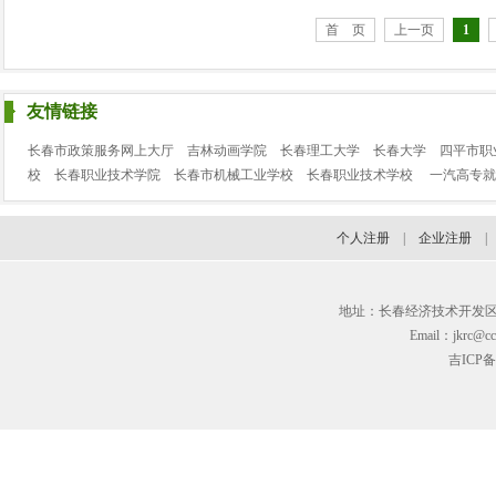
首 页
上一页
1
友情链接
长春市政策服务网上大厅
吉林动画学院
长春理工大学
长春大学
四平市职
校
长春职业技术学院
长春市机械工业学校
长春职业技术学校
一汽高专就
个人注册
|
企业注册
地址：长春经济技术开发区临河街3
Email：jkrc@cc
吉ICP备