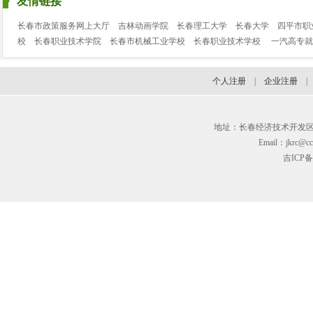
友情链接
长春市政策服务网上大厅
吉林动画学院
长春理工大学
长春大学
四平市职
校
长春职业技术学院
长春市机械工业学校
长春职业技术学校
一汽高专就
个人注册
|
企业注册
地址：长春经济技术开发区临河街3
Email：jkrc@cc
吉ICP备