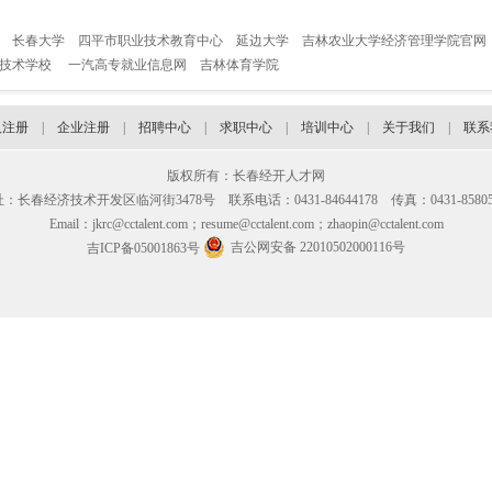
长春大学
四平市职业技术教育中心
延边大学
吉林农业大学经济管理学院官网
业技术学校
一汽高专就业信息网
吉林体育学院
人注册
|
企业注册
|
招聘中心
|
求职中心
|
培训中心
|
关于我们
|
联系
版权所有：长春经开人才网
：长春经济技术开发区临河街3478号 联系电话：0431-84644178 传真：0431-85805
Email：jkrc@cctalent.com；resume@cctalent.com；zhaopin@cctalent.com
吉公网安备 22010502000116号
吉ICP备05001863号