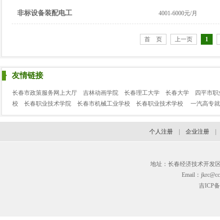
非标设备装配电工
4001-6000元/月
首 页
上一页
1
友情链接
长春市政策服务网上大厅
吉林动画学院
长春理工大学
长春大学
四平市职
校
长春职业技术学院
长春市机械工业学校
长春职业技术学校
一汽高专就
个人注册
|
企业注册
地址：长春经济技术开发区临河街3
Email：jkrc@cc
吉ICP备