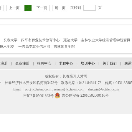
跳转到
页
页
上一页
1
下一页
尾 页
长春大学
四平市职业技术教育中心
延边大学
吉林农业大学经济管理学院官网
业技术学校
一汽高专就业信息网
吉林体育学院
人注册
|
企业注册
|
招聘中心
|
求职中心
|
培训中心
|
关于我们
|
联系
版权所有：长春经开人才网
：长春经济技术开发区临河街3478号 联系电话：0431-84644178 传真：0431-85805
Email：jkrc@cctalent.com；resume@cctalent.com；zhaopin@cctalent.com
吉公网安备 22010502000116号
吉ICP备05001863号