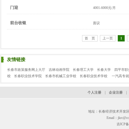
门迎
4001-6000元/月
前台收银
面议
首 页
上一页
1
友情链接
长春市政策服务网上大厅
吉林动画学院
长春理工大学
长春大学
四平市职
校
长春职业技术学院
长春市机械工业学校
长春职业技术学校
一汽高专就
个人注册
|
企业注册
地址：长春经济技术开发区临河街3
Email：jkrc@cc
吉ICP备