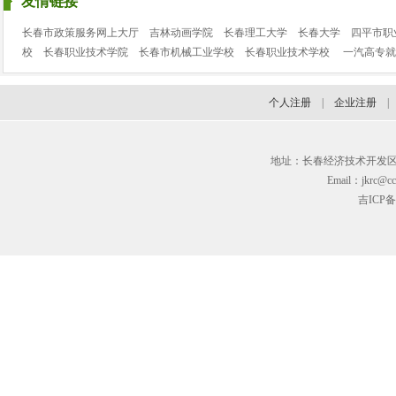
友情链接
长春市政策服务网上大厅
吉林动画学院
长春理工大学
长春大学
四平市职
校
长春职业技术学院
长春市机械工业学校
长春职业技术学校
一汽高专就
个人注册
|
企业注册
地址：长春经济技术开发区临河街3
Email：jkrc@cc
吉ICP备