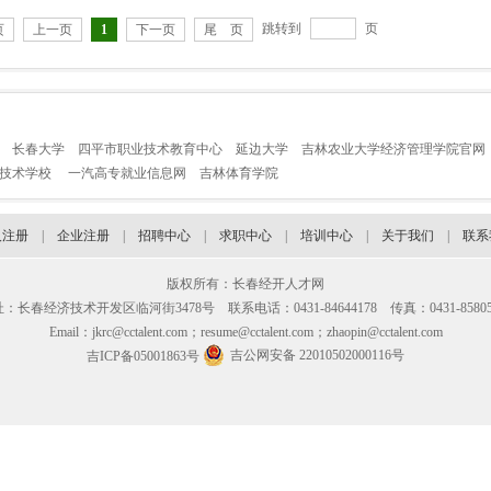
跳转到
页
页
上一页
1
下一页
尾 页
长春大学
四平市职业技术教育中心
延边大学
吉林农业大学经济管理学院官网
业技术学校
一汽高专就业信息网
吉林体育学院
人注册
|
企业注册
|
招聘中心
|
求职中心
|
培训中心
|
关于我们
|
联系
版权所有：长春经开人才网
：长春经济技术开发区临河街3478号 联系电话：0431-84644178 传真：0431-85805
Email：jkrc@cctalent.com；resume@cctalent.com；zhaopin@cctalent.com
吉公网安备 22010502000116号
吉ICP备05001863号