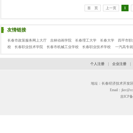
首 页
上一页
1
友情链接
长春市政策服务网上大厅
吉林动画学院
长春理工大学
长春大学
四平市职
校
长春职业技术学院
长春市机械工业学校
长春职业技术学校
一汽高专就
个人注册
|
企业注册
地址：长春经济技术开发区临河街3
Email：jkrc@cc
吉ICP备