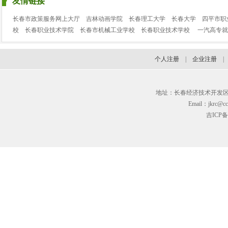
友情链接
长春市政策服务网上大厅
吉林动画学院
长春理工大学
长春大学
四平市职
校
长春职业技术学院
长春市机械工业学校
长春职业技术学校
一汽高专就
个人注册
|
企业注册
地址：长春经济技术开发区临河街3
Email：jkrc@cc
吉ICP备