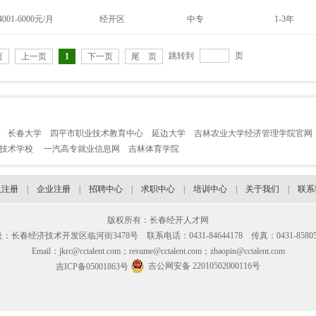
4001-6000元/月
经开区
中专
1-3年
跳转到
页
页
上一页
1
下一页
尾 页
长春大学
四平市职业技术教育中心
延边大学
吉林农业大学经济管理学院官网
业技术学校
一汽高专就业信息网
吉林体育学院
人注册
|
企业注册
|
招聘中心
|
求职中心
|
培训中心
|
关于我们
|
联系
版权所有：长春经开人才网
：长春经济技术开发区临河街3478号 联系电话：0431-84644178 传真：0431-85805
Email：jkrc@cctalent.com；resume@cctalent.com；zhaopin@cctalent.com
吉公网安备 22010502000116号
吉ICP备05001863号