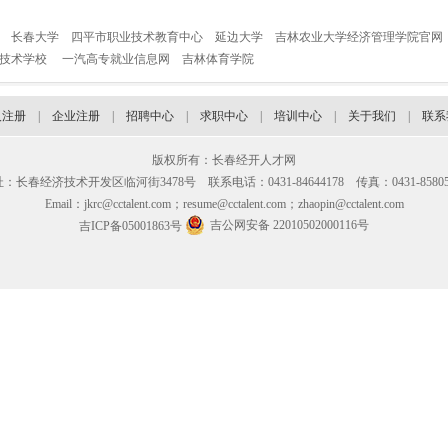
长春大学
四平市职业技术教育中心
延边大学
吉林农业大学经济管理学院官网
业技术学校
一汽高专就业信息网
吉林体育学院
人注册
|
企业注册
|
招聘中心
|
求职中心
|
培训中心
|
关于我们
|
联系
版权所有：长春经开人才网
：长春经济技术开发区临河街3478号 联系电话：0431-84644178 传真：0431-85805
Email：jkrc@cctalent.com；resume@cctalent.com；zhaopin@cctalent.com
吉公网安备 22010502000116号
吉ICP备05001863号