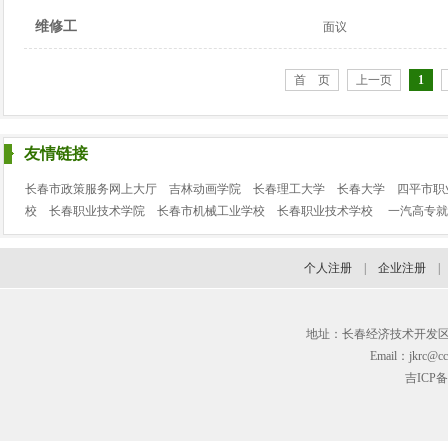
维修工
面议
首 页
上一页
1
友情链接
长春市政策服务网上大厅
吉林动画学院
长春理工大学
长春大学
四平市职
校
长春职业技术学院
长春市机械工业学校
长春职业技术学校
一汽高专就
个人注册
|
企业注册
地址：长春经济技术开发区临河街3
Email：jkrc@cc
吉ICP备