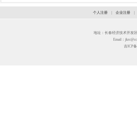
个人注册
|
企业注册
地址：长春经济技术开发区临河街3
Email：jkrc@cc
吉ICP备