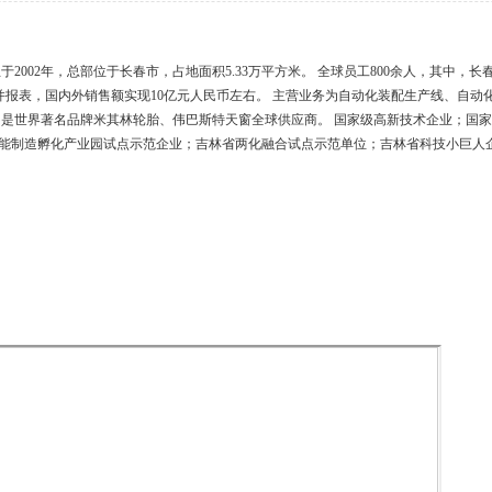
002年，总部位于长春市，占地面积5.33万平方米。 全球员工800余人，其中，长春
9年合并报表，国内外销售额实现10亿元人民币左右。 主营业务为自动化装配生产线、
司是世界著名品牌米其林轮胎、伟巴斯特天窗全球供应商。 国家级高新技术企业；国
能制造孵化产业园试点示范企业；吉林省两化融合试点示范单位；吉林省科技小巨人