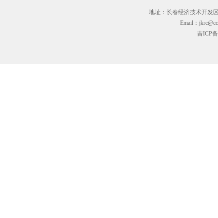
地址：长春经济技术开发区临河街3
Email：jkrc@cc
吉ICP备