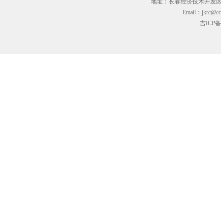
地址：长春经济技术开发区临河街3
Email：jkrc@cc
吉ICP备