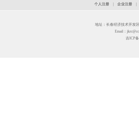
个人注册
|
企业注册
地址：长春经济技术开发区临河街3
Email：jkrc@cc
吉ICP备