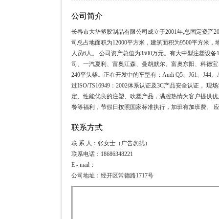
公司简介
长春市大华塑胶制品有限公司成立于2001年,总固定资
司总占地面积为12000平方米，建筑面积为9500平方
人员6人。 公司资产总值为3500万元。有大中型注塑
司、一汽夏利、富奥江森、曼胡默尔、富奥东阳、科德宝
240平头柴。正在开发中的车型有：Audi Q5、J61、
过ISO/TS16949：2002体系认证及3C产品安全
定、性能优良的注塑、吹塑产品，满腔热情为客户提供优
餐等福利，节假日按照国家标准执行，加班有加班费。 
联系方式
联 系 人：张女士（广告勿扰）
联系电话：18686348221
E - mail：
公司地址：经开区常德路1717号