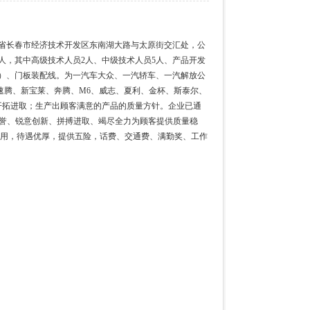
吉林省长春市经济技术开发区东南湖大路与太原街交汇处，公
38人，其中高级技术人员2人、中级技术人员5人、产品开发
焊、）、门板装配线。为一汽车大众、一汽轿车、一汽解放公
速腾、新宝莱、奔腾、M6、威志、夏利、金杯、斯泰尔、
续改进，开拓进取；生产出顾客满意的产品的质量方针。企业已通
务求信誉、锐意创新、拼搏进取、竭尽全力为顾客提供质量稳
录用，待遇优厚，提供五险，话费、交通费、满勤奖、工作