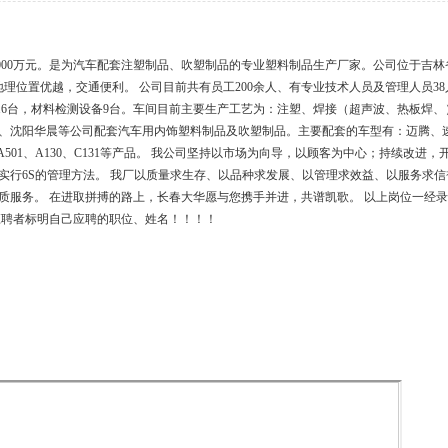
产2000万元。是为汽车配套注塑制品、吹塑制品的专业塑料制品生产厂家。公司位于
米，地理位置优越，交通便利。 公司目前共有员工200余人、有专业技术人员及管理人员
设备16台，材料检测设备9台。车间目前主要生产工艺为：注塑、焊接（超声波、热板
、沈阳华晨等公司配套汽车用内饰塑料制品及吹塑制品。主要配套的车型有：迈腾、
J44、A501、A130、C131等产品。 我公司坚持以市场为向导，以顾客为中心；持
认证， 现场实行6S的管理方法。 我厂以质量求生存、以品种求发展、以管理求效益、以服
质服务。 在进取拼搏的路上，长春大华愿与您携手并进，共谱凯歌。 以上岗位一经
应聘者标明自己应聘的职位、姓名！！！！