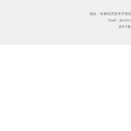
地址：长春经济技术开发区临河街3
Email：jkrc@cc
吉ICP备