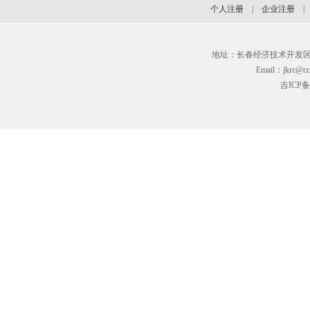
个人注册
|
企业注册
地址：长春经济技术开发区临河街3
Email：jkrc@cc
吉ICP备