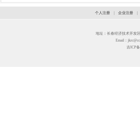
个人注册
|
企业注册
地址：长春经济技术开发区临河街3
Email：jkrc@cc
吉ICP备