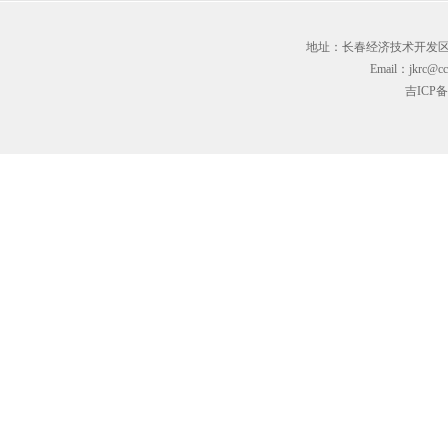
地址：长春经济技术开发区临河街3
Email：jkrc@cc
吉ICP备