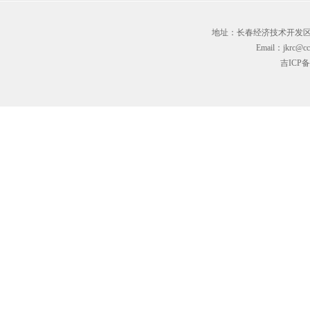
地址：长春经济技术开发区临河街3
Email：jkrc@cc
吉ICP备