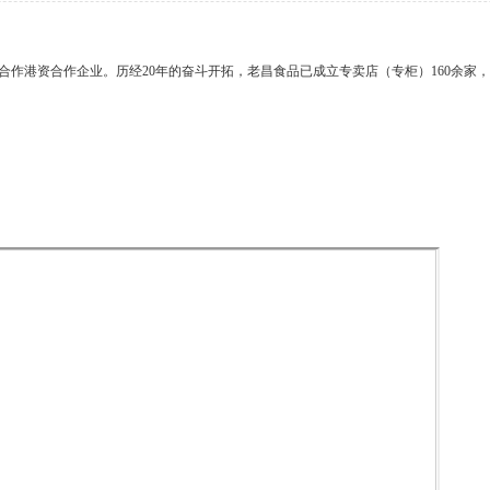
中外合作港资合作企业。历经20年的奋斗开拓，老昌食品已成立专卖店（专柜）160余