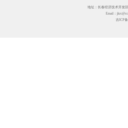
地址：长春经济技术开发区临河街3
Email：jkrc@cc
吉ICP备