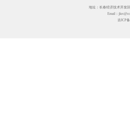
地址：长春经济技术开发区临河街3
Email：jkrc@cc
吉ICP备