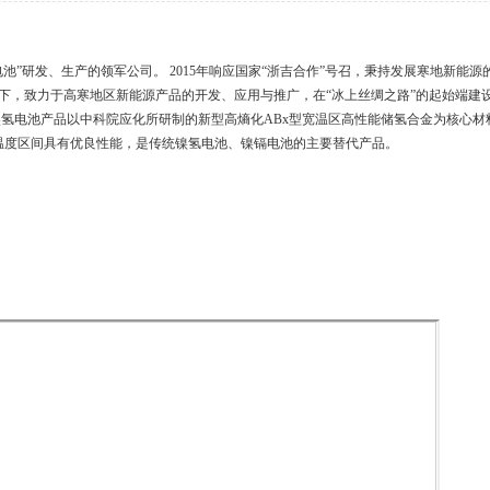
池”研发、生产的领军公司。 2015年响应国家“浙吉合作”号召，秉持发展寒地新能
下，致力于高寒地区新能源产品的开发、应用与推广，在“冰上丝绸之路”的起始端建
氢电池产品以中科院应化所研制的新型高熵化ABx型宽温区高性能储氢合金为核心材料
60℃温度区间具有优良性能，是传统镍氢电池、镍镉电池的主要替代产品。