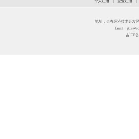
个人注册
|
企业注册
地址：长春经济技术开发区临河街3
Email：jkrc@cc
吉ICP备