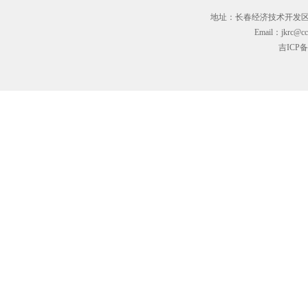
地址：长春经济技术开发区临河街3
Email：jkrc@cc
吉ICP备